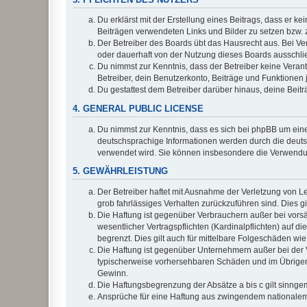
Du erklärst mit der Erstellung eines Beitrags, dass er ke
Beiträgen verwendeten Links und Bilder zu setzen bzw.
Der Betreiber des Boards übt das Hausrecht aus. Bei V
oder dauerhaft von der Nutzung dieses Boards ausschlie
Du nimmst zur Kenntnis, dass der Betreiber keine Verantw
Betreiber, dein Benutzerkonto, Beiträge und Funktionen 
Du gestattest dem Betreiber darüber hinaus, deine Beit
4. GENERAL PUBLIC LICENSE
Du nimmst zur Kenntnis, dass es sich bei phpBB um eine
deutschsprachige Informationen werden durch die deuts
verwendet wird. Sie können insbesondere die Verwendun
5. GEWÄHRLEISTUNG
Der Betreiber haftet mit Ausnahme der Verletzung von Le
grob fahrlässiges Verhalten zurückzuführen sind. Dies 
Die Haftung ist gegenüber Verbrauchern außer bei vors
wesentlicher Vertragspflichten (Kardinalpflichten) auf
begrenzt. Dies gilt auch für mittelbare Folgeschäden 
Die Haftung ist gegenüber Unternehmern außer bei der V
typischerweise vorhersehbaren Schäden und im Übrigen 
Gewinn.
Die Haftungsbegrenzung der Absätze a bis c gilt sinnge
Ansprüche für eine Haftung aus zwingendem nationalem