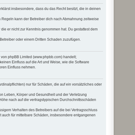
erklärst insbesondere, dass du das Recht besitzt, die in deinen
n Regeln kann der Betreiber dich nach Abmahnung zeitweise
er die er nicht zur Kenntnis genommen hat. Du gestattest dem
 Betreiber oder einem Dritten Schaden zuzufügen.
re von phpBB Limited (www.phpbb.com) handelt;
inen Einfluss auf die Art und Weise, wie die Software
oren Einfluss nehmen.
inalpflichten) nur für Schäden, die auf ein vorsätzliches oder
von Leben, Körper und Gesundheit und der Verletzung
r Höhe nach auf die vertragstypischen Durchschnittsschäden
sigem Verhalten des Betreibers auf die bei Vertragsschluss
lt auch für mittelbare Schäden, insbesondere entgangenen