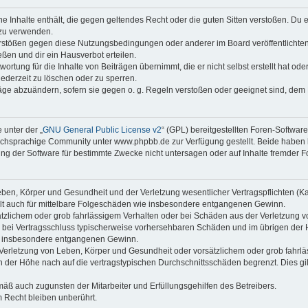
ine Inhalte enthält, die gegen geltendes Recht oder die guten Sitten verstoßen. Du 
 zu verwenden.
erstößen gegen diese Nutzungsbedingungen oder anderer im Board veröffentlichte
ßen und dir ein Hausverbot erteilen.
ortung für die Inhalte von Beiträgen übernimmt, die er nicht selbst erstellt hat od
jederzeit zu löschen oder zu sperren.
räge abzuändern, sofern sie gegen o. g. Regeln verstoßen oder geeignet sind, dem
 unter der „
GNU General Public License v2
“ (GPL) bereitgestellten Foren-Softwa
chsprachige Community unter www.phpbb.de zur Verfügung gestellt. Beide haben ke
g der Software für bestimmte Zwecke nicht untersagen oder auf Inhalte fremder F
ben, Körper und Gesundheit und der Verletzung wesentlicher Vertragspflichten (Kard
gilt auch für mittelbare Folgeschäden wie insbesondere entgangenen Gewinn.
ätzlichem oder grob fahrlässigem Verhalten oder bei Schäden aus der Verletzung 
 die bei Vertragsschluss typischerweise vorhersehbaren Schäden und im übrigen de
wie insbesondere entgangenen Gewinn.
erletzung von Leben, Körper und Gesundheit oder vorsätzlichem oder grob fahrläs
der Höhe nach auf die vertragstypischen Durchschnittsschäden begrenzt. Dies gi
mäß auch zugunsten der Mitarbeiter und Erfüllungsgehilfen des Betreibers.
 Recht bleiben unberührt.