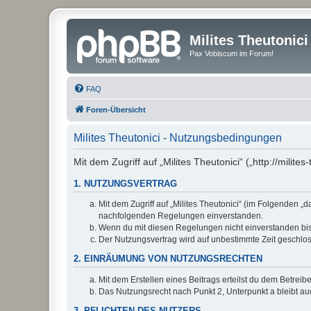
Milites Theutonici
Pax Vobiscum im Forum!
FAQ
Foren-Übersicht
Milites Theutonici - Nutzungsbedingungen
Mit dem Zugriff auf „Milites Theutonici“ („http://mili
1. NUTZUNGSVERTRAG
Mit dem Zugriff auf „Milites Theutonici“ (im Folgenden „
nachfolgenden Regelungen einverstanden.
Wenn du mit diesen Regelungen nicht einverstanden bist,
Der Nutzungsvertrag wird auf unbestimmte Zeit geschlos
2. EINRÄUMUNG VON NUTZUNGSRECHTEN
Mit dem Erstellen eines Beitrags erteilst du dem Betrei
Das Nutzungsrecht nach Punkt 2, Unterpunkt a bleibt 
3. PFLICHTEN DES NUTZERS