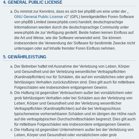
4. GENERAL PUBLIC LICENSE
Du nimmst zur Kenntnis, dass es sich bei phpBB um eine unter der „
GNU General Public License v2
“ (GPL) bereitgestellten Foren-Software
von phpBB Limited (www.phpbb.com) handelt; deutschsprachige
Informationen werden durch die deutschsprachige Community unter
www.phpbb.de zur Verfügung gestellt. Beide haben keinen Einfluss auf
die Art und Weise, wie die Software verwendet wird. Sie können
insbesondere die Verwendung der Software für bestimmte Zwecke nicht
untersagen oder auf Inhalte fremder Foren Einfluss nehmen.
5. GEWÄHRLEISTUNG
Der Betreiber haftet mit Ausnahme der Verletzung von Leben, Körper
und Gesundheit und der Verletzung wesentlicher Vertragspflichten
(Kardinalpflichten) nur für Schäden, die auf ein vorsätzliches oder grob
fahrlässiges Verhalten zurückzuführen sind. Dies gilt auch für mittelbare
Folgeschäden wie insbesondere entgangenen Gewinn.
Die Haftung ist gegenüber Verbrauchern außer bei vorsätzlichem oder
grob fahrlässigem Verhalten oder bei Schäden aus der Verletzung von
Leben, Körper und Gesundheit und der Verletzung wesentlicher
Vertragspflichten (Kardinalpflichten) auf die bei Vertragsschluss
typischerweise vorhersehbaren Schäden und im übrigen der Höhe nach
auf die vertragstypischen Durchschnittsschäden begrenzt. Dies gilt auch
für mittelbare Folgeschäden wie insbesondere entgangenen Gewinn.
Die Haftung ist gegenüber Unternehmern außer bei der Verletzung von
Leben, Körper und Gesundheit oder vorsätzlichem oder grob