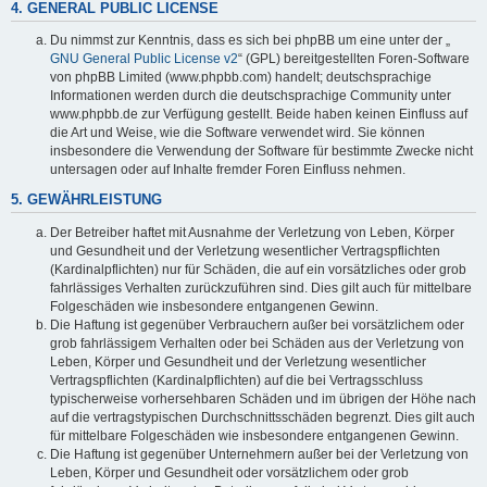
4. GENERAL PUBLIC LICENSE
Du nimmst zur Kenntnis, dass es sich bei phpBB um eine unter der „
GNU General Public License v2
“ (GPL) bereitgestellten Foren-Software
von phpBB Limited (www.phpbb.com) handelt; deutschsprachige
Informationen werden durch die deutschsprachige Community unter
www.phpbb.de zur Verfügung gestellt. Beide haben keinen Einfluss auf
die Art und Weise, wie die Software verwendet wird. Sie können
insbesondere die Verwendung der Software für bestimmte Zwecke nicht
untersagen oder auf Inhalte fremder Foren Einfluss nehmen.
5. GEWÄHRLEISTUNG
Der Betreiber haftet mit Ausnahme der Verletzung von Leben, Körper
und Gesundheit und der Verletzung wesentlicher Vertragspflichten
(Kardinalpflichten) nur für Schäden, die auf ein vorsätzliches oder grob
fahrlässiges Verhalten zurückzuführen sind. Dies gilt auch für mittelbare
Folgeschäden wie insbesondere entgangenen Gewinn.
Die Haftung ist gegenüber Verbrauchern außer bei vorsätzlichem oder
grob fahrlässigem Verhalten oder bei Schäden aus der Verletzung von
Leben, Körper und Gesundheit und der Verletzung wesentlicher
Vertragspflichten (Kardinalpflichten) auf die bei Vertragsschluss
typischerweise vorhersehbaren Schäden und im übrigen der Höhe nach
auf die vertragstypischen Durchschnittsschäden begrenzt. Dies gilt auch
für mittelbare Folgeschäden wie insbesondere entgangenen Gewinn.
Die Haftung ist gegenüber Unternehmern außer bei der Verletzung von
Leben, Körper und Gesundheit oder vorsätzlichem oder grob