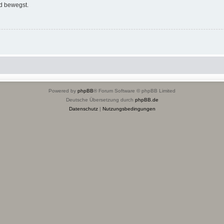
d bewegst.
Powered by
phpBB
® Forum Software © phpBB Limited
Deutsche Übersetzung durch
phpBB.de
Datenschutz
|
Nutzungsbedingungen