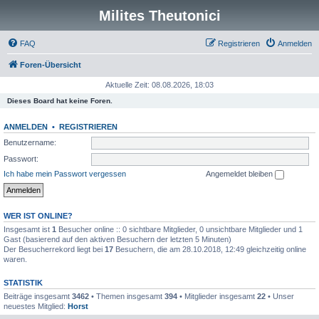
Milites Theutonici
FAQ
Registrieren
Anmelden
Foren-Übersicht
Aktuelle Zeit: 08.08.2026, 18:03
Dieses Board hat keine Foren.
ANMELDEN
•
REGISTRIEREN
Benutzername:
Passwort:
Ich habe mein Passwort vergessen
Angemeldet bleiben
WER IST ONLINE?
Insgesamt ist
1
Besucher online :: 0 sichtbare Mitglieder, 0 unsichtbare Mitglieder und 1
Gast (basierend auf den aktiven Besuchern der letzten 5 Minuten)
Der Besucherrekord liegt bei
17
Besuchern, die am 28.10.2018, 12:49 gleichzeitig online
waren.
STATISTIK
Beiträge insgesamt
3462
• Themen insgesamt
394
• Mitglieder insgesamt
22
• Unser
neuestes Mitglied:
Horst