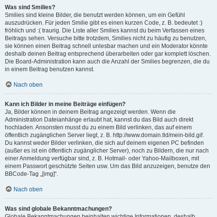
Was sind Smilies?
Smilies sind kleine Bilder, die benutzt werden können, um ein Gefühl
auszudrücken. Für jeden Smilie gibt es einen kurzen Code, z. B. bedeutet :)
fröhlich und :( traurig. Die Liste aller Smilies kannst du beim Verfassen eines
Beitrags sehen. Versuche bitte trotzdem, Smilies nicht zu häufig zu benutzen,
sie können einen Beitrag schnell unlesbar machen und ein Moderator könnte
deshalb deinen Beitrag entsprechend überarbeiten oder gar komplett löschen.
Die Board-Administration kann auch die Anzahl der Smilies begrenzen, die du
in einem Beitrag benutzen kannst.
Nach oben
Kann ich Bilder in meine Beiträge einfügen?
Ja, Bilder können in deinem Beitrag angezeigt werden. Wenn die
Administration Dateianhänge erlaubt hat, kannst du das Bild auch direkt
hochladen. Ansonsten musst du zu einem Bild verlinken, das auf einem
öffentlich zugänglichen Server liegt, z. B. http://www.domain.tld/mein-bild.gif.
Du kannst weder Bilder verlinken, die sich auf deinem eigenen PC befinden
(außer es ist ein öffentlich zugänglicher Server), noch zu Bildern, die nur nach
einer Anmeldung verfügbar sind, z. B. Hotmail- oder Yahoo-Mailboxen, mit
einem Passwort geschützte Seiten usw. Um das Bild anzuzeigen, benutze den
BBCode-Tag „[img]“.
Nach oben
Was sind globale Bekanntmachungen?
Globale Bekanntmachungen beinhalten wichtige Informationen, deshalb