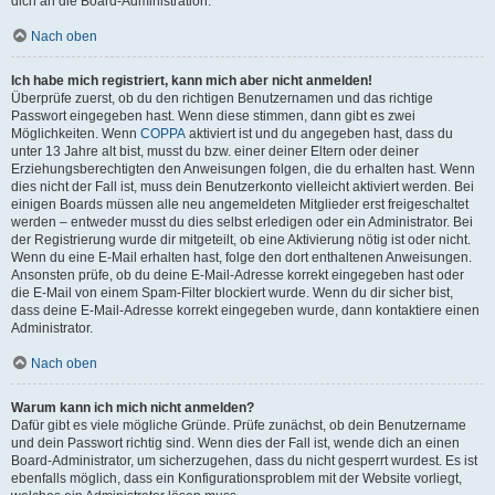
dich an die Board-Administration.
Nach oben
Ich habe mich registriert, kann mich aber nicht anmelden!
Überprüfe zuerst, ob du den richtigen Benutzernamen und das richtige
Passwort eingegeben hast. Wenn diese stimmen, dann gibt es zwei
Möglichkeiten. Wenn
COPPA
aktiviert ist und du angegeben hast, dass du
unter 13 Jahre alt bist, musst du bzw. einer deiner Eltern oder deiner
Erziehungsberechtigten den Anweisungen folgen, die du erhalten hast. Wenn
dies nicht der Fall ist, muss dein Benutzerkonto vielleicht aktiviert werden. Bei
einigen Boards müssen alle neu angemeldeten Mitglieder erst freigeschaltet
werden – entweder musst du dies selbst erledigen oder ein Administrator. Bei
der Registrierung wurde dir mitgeteilt, ob eine Aktivierung nötig ist oder nicht.
Wenn du eine E-Mail erhalten hast, folge den dort enthaltenen Anweisungen.
Ansonsten prüfe, ob du deine E-Mail-Adresse korrekt eingegeben hast oder
die E-Mail von einem Spam-Filter blockiert wurde. Wenn du dir sicher bist,
dass deine E-Mail-Adresse korrekt eingegeben wurde, dann kontaktiere einen
Administrator.
Nach oben
Warum kann ich mich nicht anmelden?
Dafür gibt es viele mögliche Gründe. Prüfe zunächst, ob dein Benutzername
und dein Passwort richtig sind. Wenn dies der Fall ist, wende dich an einen
Board-Administrator, um sicherzugehen, dass du nicht gesperrt wurdest. Es ist
ebenfalls möglich, dass ein Konfigurationsproblem mit der Website vorliegt,