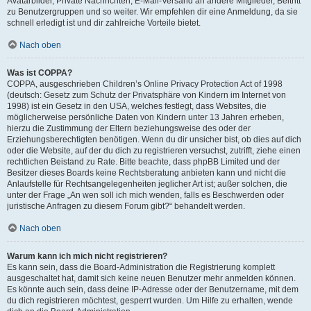
Avatarbilder, Private Nachrichten, E-Mail-Versand an andere Mitglieder, Beitritt
zu Benutzergruppen und so weiter. Wir empfehlen dir eine Anmeldung, da sie
schnell erledigt ist und dir zahlreiche Vorteile bietet.
Nach oben
Was ist COPPA?
COPPA, ausgeschrieben Children’s Online Privacy Protection Act of 1998
(deutsch: Gesetz zum Schutz der Privatsphäre von Kindern im Internet von
1998) ist ein Gesetz in den USA, welches festlegt, dass Websites, die
möglicherweise persönliche Daten von Kindern unter 13 Jahren erheben,
hierzu die Zustimmung der Eltern beziehungsweise des oder der
Erziehungsberechtigten benötigen. Wenn du dir unsicher bist, ob dies auf dich
oder die Website, auf der du dich zu registrieren versuchst, zutrifft, ziehe einen
rechtlichen Beistand zu Rate. Bitte beachte, dass phpBB Limited und der
Besitzer dieses Boards keine Rechtsberatung anbieten kann und nicht die
Anlaufstelle für Rechtsangelegenheiten jeglicher Art ist; außer solchen, die
unter der Frage „An wen soll ich mich wenden, falls es Beschwerden oder
juristische Anfragen zu diesem Forum gibt?“ behandelt werden.
Nach oben
Warum kann ich mich nicht registrieren?
Es kann sein, dass die Board-Administration die Registrierung komplett
ausgeschaltet hat, damit sich keine neuen Benutzer mehr anmelden können.
Es könnte auch sein, dass deine IP-Adresse oder der Benutzername, mit dem
du dich registrieren möchtest, gesperrt wurden. Um Hilfe zu erhalten, wende