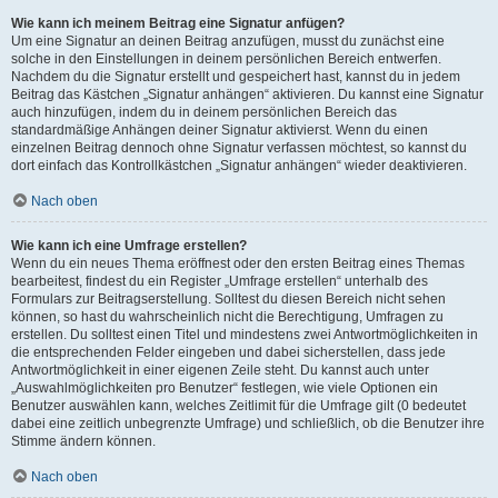
Wie kann ich meinem Beitrag eine Signatur anfügen?
Um eine Signatur an deinen Beitrag anzufügen, musst du zunächst eine
solche in den Einstellungen in deinem persönlichen Bereich entwerfen.
Nachdem du die Signatur erstellt und gespeichert hast, kannst du in jedem
Beitrag das Kästchen „Signatur anhängen“ aktivieren. Du kannst eine Signatur
auch hinzufügen, indem du in deinem persönlichen Bereich das
standardmäßige Anhängen deiner Signatur aktivierst. Wenn du einen
einzelnen Beitrag dennoch ohne Signatur verfassen möchtest, so kannst du
dort einfach das Kontrollkästchen „Signatur anhängen“ wieder deaktivieren.
Nach oben
Wie kann ich eine Umfrage erstellen?
Wenn du ein neues Thema eröffnest oder den ersten Beitrag eines Themas
bearbeitest, findest du ein Register „Umfrage erstellen“ unterhalb des
Formulars zur Beitragserstellung. Solltest du diesen Bereich nicht sehen
können, so hast du wahrscheinlich nicht die Berechtigung, Umfragen zu
erstellen. Du solltest einen Titel und mindestens zwei Antwortmöglichkeiten in
die entsprechenden Felder eingeben und dabei sicherstellen, dass jede
Antwortmöglichkeit in einer eigenen Zeile steht. Du kannst auch unter
„Auswahlmöglichkeiten pro Benutzer“ festlegen, wie viele Optionen ein
Benutzer auswählen kann, welches Zeitlimit für die Umfrage gilt (0 bedeutet
dabei eine zeitlich unbegrenzte Umfrage) und schließlich, ob die Benutzer ihre
Stimme ändern können.
Nach oben